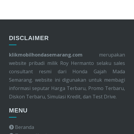
DISCLAIMER
klikmobilhondasemarang.com
merupakan
website pribadi milik Roy Hermanto selaku sales
consultant resmi dari Honda Gajah Mada
Semarang. website ini digunakan untuk membagi
informasi seputar Harga Terbaru, Promo Terbaru,
Diskon Terbaru, Simulasi Kredit, dan Test Drive.
MENU
Beranda