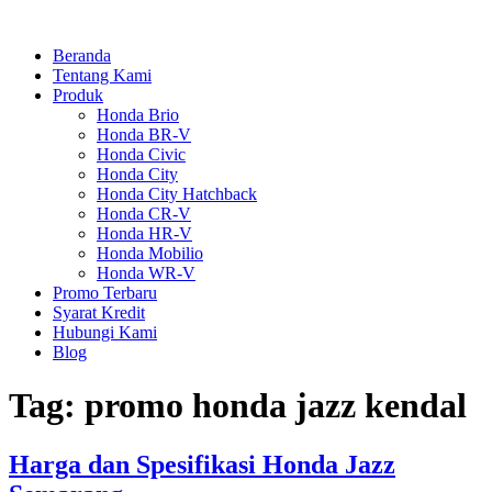
Skip
to
Beranda
content
Tentang Kami
Produk
Honda Brio
Honda BR-V
Honda Civic
Honda City
Honda City Hatchback
Honda CR-V
Honda HR-V
Honda Mobilio
Honda WR-V
Promo Terbaru
Syarat Kredit
Hubungi Kami
Blog
Tag:
promo honda jazz kendal
Harga dan Spesifikasi Honda Jazz