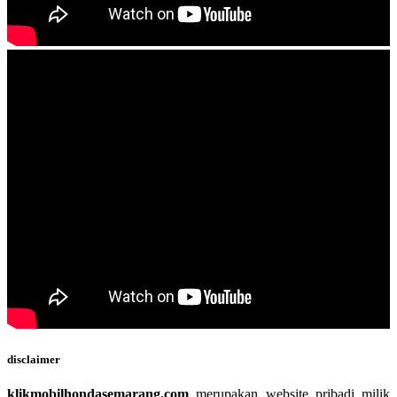
disclaimer
klikmobilhondasemarang.com
merupakan website pribadi milik