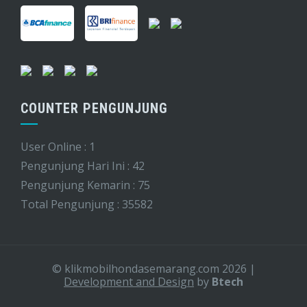
COUNTER PENGUNJUNG
User Online : 1
Pengunjung Hari Ini : 42
Pengunjung Kemarin : 75
Total Pengunjung : 35582
© klikmobilhondasemarang.com 2026
|
Development and Design
by
Btech