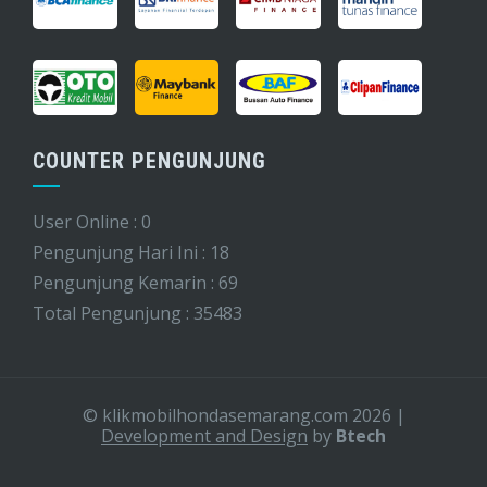
COUNTER PENGUNJUNG
User Online : 0
Pengunjung Hari Ini : 18
Pengunjung Kemarin : 69
Total Pengunjung : 35483
© klikmobilhondasemarang.com 2026
|
Development and Design
by
Btech